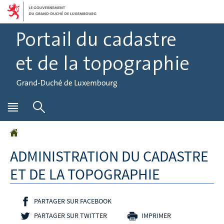
Aller
Aller
à
au
la
contenu
navigation
Menu
Rechercher
principal
Accueil
ADMINISTRATION DU CADASTRE
ET DE LA TOPOGRAPHIE
PARTAGER SUR FACEBOOK
- NOUVELLE FENÊTRE
PARTAGER SUR TWITTER
- NOUVELLE FENÊTRE
IMPRIMER