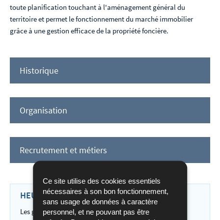
toute planification touchant à l'aménagement général du
territoire et permet le fonctionnement du marché immobilier
grâce à une gestion efficace de la propriété foncière.
Historique
Organisation
Recrutement et métiers
Ce site utilise des cookies essentiels
nécessaires à son bon fonctionnement,
HEURES D'OUVERTURE DE NOS GUICHETS
sans usage de données à caractère
Les guichets du bâtiment central de l’administation du
personnel, et ne pouvant pas être