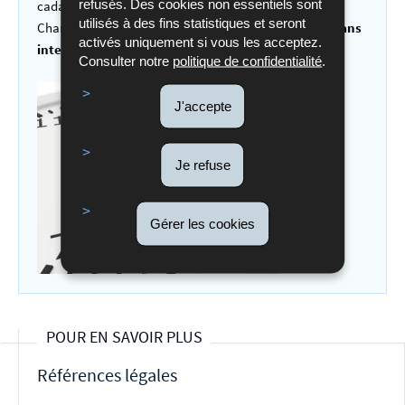
refusés. Des cookies non essentiels sont
cadastre et de la topographie sis à Luxembourg, 1, Rue
utilisés à des fins statistiques et seront
Charles Darwin sont ouverts de
9.00 à 15.00 heures sans
activés uniquement si vous les acceptez.
interruption
pendant les jours ouvrés.
Consulter notre
politique de confidentialité
.
J'accepte
Je refuse
Gérer les cookies
POUR EN SAVOIR PLUS
Références légales