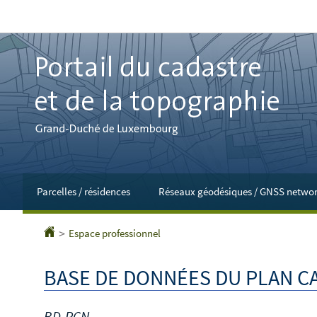
Aller
Aller
à
au
la
contenu
navigation
Parcelles / résidences
Réseaux géodésiques / GNSS netwo
Espace professionnel
Accueil
BASE DE DONNÉES DU PLAN C
BD-PCN