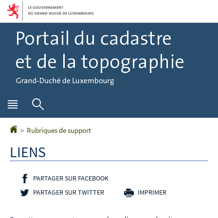
Aller
Aller
à
au
la
contenu
navigation
Menu
Rechercher
principal
Rubriques de support
Accueil
LIENS
PARTAGER SUR FACEBOOK
- NOUVELLE FENÊTRE
PARTAGER SUR TWITTER
- NOUVELLE FENÊTRE
IMPRIMER