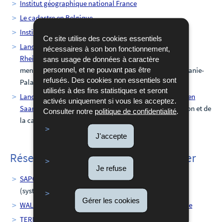
Institut géographique national France
Le cadastre en Belgique
Institut géographique national Belgique
Ce site utilise des cookies essentiels
Landesamt für Vermessung und Geobasisinformation
nécessaires à son bon fonctionnement,
Rheinland-Pfalz
(administration responsable de la
sans usage de données à caractère
personnel, et ne pouvant pas être
mensuration et de l'information géographique en Rhénanie-
refusés. Des cookies non essentiels sont
Palatinat)
utilisés à des fins statistiques et seront
Landesamt für Kataster-, Vermessungs- und Kartenwesen
activés uniquement si vous les acceptez.
Saarland
(administration du cadastre, de la mensuration et de
Consulter notre
politique de confidentialité
.
la cartographie en Sarre)
J'accepte
Réseaux permanents GPS à l'étranger
Je refuse
SAPOS - Satellitenpositionnierungsdienst Deutschland
(système de positionnement par satellites allemand)
Gérer les cookies
WALCORS - Réseau permanent de stations GPS Wallonie
TERIA - Réseau permanent de stations GPS France