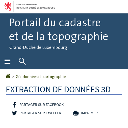
Aller
Aller
à
au
la
contenu
navigation
Menu
Rechercher
principal
Géodonnées et cartographie
Accueil
EXTRACTION DE DONNÉES 3D
PARTAGER SUR FACEBOOK
- NOUVELLE FENÊTRE
PARTAGER SUR TWITTER
- NOUVELLE FENÊTRE
IMPRIMER