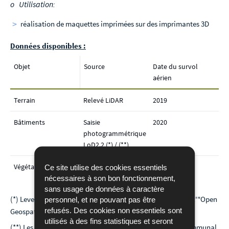
o Utilisation:
réalisation de maquettes imprimées sur des imprimantes 3D
Données disponibles :
Objet
Source
Date du survol
aérien
Terrain
Relevé LiDAR
2019
Bâtiments
Saisie
2020
photogrammétrique
LoD2.2 (*) / (**)
Végétation
Relevé LiDAR
2019
Ce site utilise des cookies essentiels
nécessaires à son bon fonctionnement,
sans usage de données à caractère
(*) Level of Detail (LoD) 2.2, suivant
standards CityGML
de l'"Open
personnel, et ne pouvant pas être
refusés. Des cookies non essentiels sont
Geospatial Consortium (OGC)"
utilisés à des fins statistiques et seront
(**) Les données relatifs aux bâtiments 3D du territoire communal