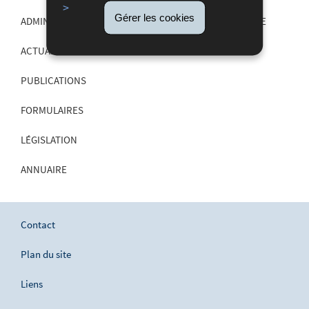
Gérer les cookies
ADMINISTRATION DU CADASTRE ET DE LA TOPOGRAPHIE
ACTUALITÉS
PUBLICATIONS
FORMULAIRES
LÉGISLATION
ANNUAIRE
Contact
Plan du site
Liens