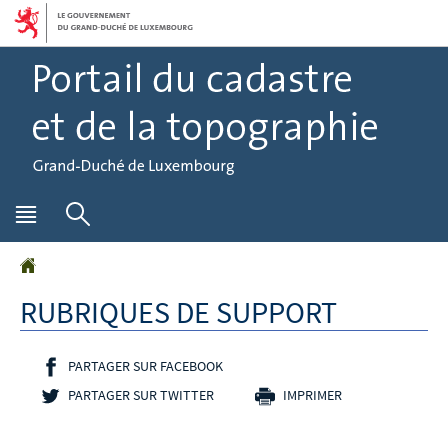
Aller
Aller
à
au
la
contenu
navigation
Menu
Rechercher
principal
Accueil
RUBRIQUES DE SUPPORT
PARTAGER SUR FACEBOOK
- NOUVELLE FENÊTRE
PARTAGER SUR TWITTER
- NOUVELLE FENÊTRE
IMPRIMER