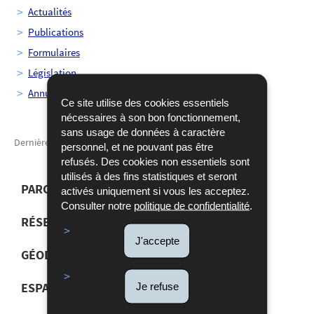
Actualités
Publications
Formulaires
Législation
Annuaire
Ce site utilise des cookies essentiels
nécessaires à son bon fonctionnement,
sans usage de données à caractère
Dernière mise à jour
27/12/2023
personnel, et ne pouvant pas être
refusés. Des cookies non essentiels sont
utilisés à des fins statistiques et seront
PARCELLES / RÉSIDENCES
activés uniquement si vous les acceptez.
Consulter notre
politique de confidentialité
.
RÉSEAUX GÉODÉSIQUES / GNSS NETWORK
MENU
J'accepte
DE
GÉODONNÉES ET CARTOGRAPHIE
NAVIGATION
ESPACE PROFESSIONNEL
Je refuse