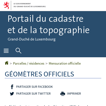
Aller
Aller
à
au
la
contenu
navigation
Menu
Rechercher
principal
Parcelles / résidences
Mensuration officielle
Accueil
GÉOMÈTRES OFFICIELS
PARTAGER SUR FACEBOOK
- NOUVELLE FENÊTRE
PARTAGER SUR TWITTER
- NOUVELLE FENÊTRE
IMPRIMER