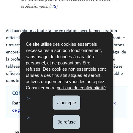
professionnels. (
FIG
)
Au Luxembourg, toute tâche en relation avec la mensuration
officielle est réservée exclusivement au géomètre
officiel
, dont le
Ce site utilise des cookies essentiels
titre est protégé par la loi du 25 juillet 2002 en la matière. Notons
nécessaires à son bon fonctionnement,
encore que la loi prévoit des sanctions en cas d'exercice illégal de
sans usage de données à caractère
la profession de géomètre et de géomètre officiel. Le dernier
personnel, et ne pouvant pas être
tableau en date
(30ième édition, décembre 2024)
des géomètres
refusés. Des cookies non essentiels sont
officiels agréés par le Ministre du Trésor et du Budget, est publié
utilisés à des fins statistiques et seront
dans le Mémorial B.
activés uniquement si vous les acceptez.
Consulter notre
politique de confidentialité
.
CONTACTER UN GÉOMÈTRE OFFICIEL PRIVÉ
J'accepte
Retrouvez dans la présente liste les
adresses des bureaux
de géomètres officiels privés
Je refuse
POUR EN SAVOIR PLUS