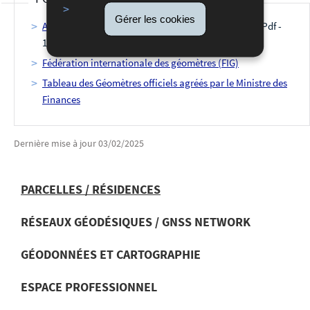
Gérer les cookies
Adresses des bureaux de géomètres officiels privés
(Pdf -
190 Ko)
Fédération internationale des géomètres (FIG)
Tableau des Géomètres officiels agréés par le Ministre des
Finances
Dernière mise à jour
03/02/2025
PARCELLES / RÉSIDENCES
RÉSEAUX GÉODÉSIQUES / GNSS NETWORK
MENU
DE
GÉODONNÉES ET CARTOGRAPHIE
NAVIGATION
ESPACE PROFESSIONNEL